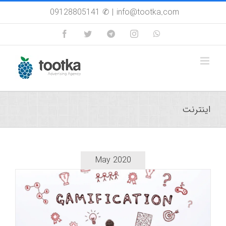
Skip
09128805141 ✆
|
info@tootka.com
to
content
Facebook
Twitter
Custom
Instagram
WhatsApp
اینترنت
May 2020