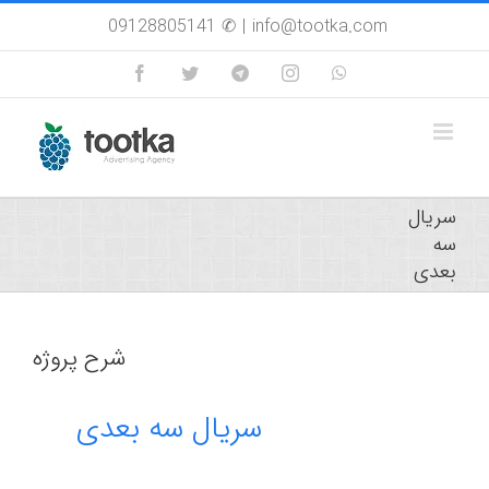
Skip
09128805141 ✆
|
info@tootka.com
to
content
Facebook
Twitter
Custom
Instagram
WhatsApp
سریال
سه
بعدی
شرح پروژه
سریال سه بعدی