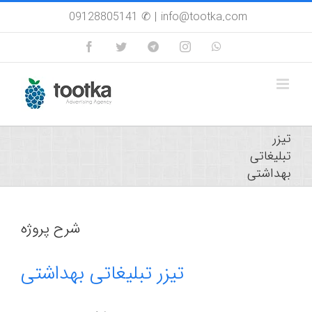
Skip
09128805141 ✆
|
info@tootka.com
to
content
Facebook
Twitter
Custom
Instagram
WhatsApp
تیزر
تبلیغاتی
بهداشتی
شرح پروژه
تیزر تبلیغاتی بهداشتی