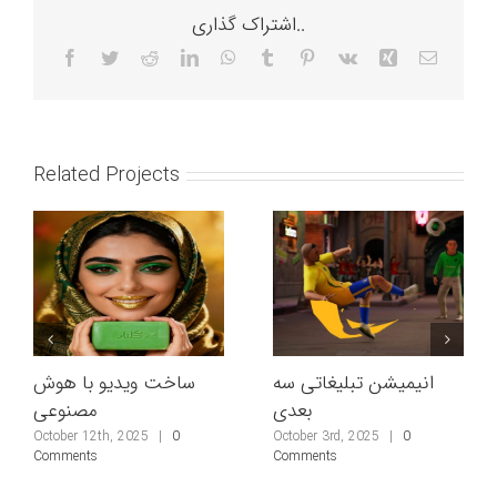
اشتراک گذاری..
Facebook
Twitter
Reddit
LinkedIn
WhatsApp
Tumblr
Pinterest
Vk
Xing
Email
Related Projects
جازی
انیمیشن تبلیغاتی سه
ساخت ویدیو با ه
بعدی
مصنوع
Febru
Comm
ober 12th, 2025
|
0
October 3rd, 2025
|
0
mments
Comments