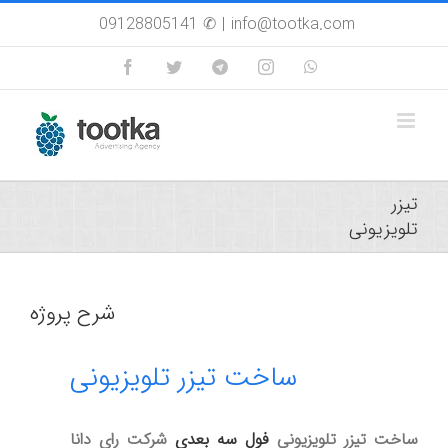
Skip
09128805141 ✆
|
info@tootka.com
to
content
Facebook
Twitter
Custom
Instagram
WhatsApp
تیزر
تلویزیونی
شرح پروژه
ساخت تیزر تلویزیونی
ساخت تیزر تلویزیونی
فول سه بعدی
شرکت رای دانا