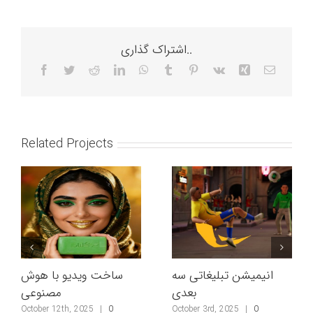
اشتراک گذاری..
Facebook
Twitter
Reddit
LinkedIn
WhatsApp
Tumblr
Pinterest
Vk
Xing
Email
Related Projects
انیمیشن تبلیغاتی سه
ساخت ویدیو با هوش
بعدی
مصنوعی
October 12th, 2025
|
0
October 3rd, 2025
|
0