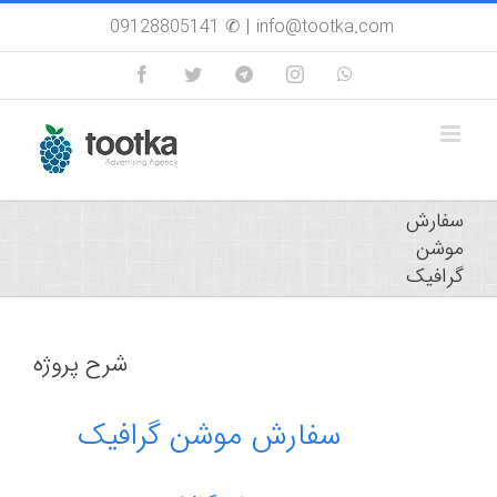
Skip
09128805141 ✆
|
info@tootka.com
to
content
Facebook
Twitter
Custom
Instagram
WhatsApp
سفارش
موشن
گرافیک
شرح پروژه
سفارش موشن گرافیک