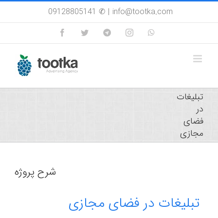
Skip
09128805141 ✆
|
info@tootka.com
to
content
Facebook
Twitter
Custom
Instagram
WhatsApp
تبلیغات
در
فضای
مجازی
شرح پروژه
تبلیغات در فضای مجازی